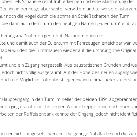
r oben ließ Schauere recht früh erkennen und eine Alarmierung der
n ihn in der Folge aber weiter verwittern und teilweise einstürzen
nur noch die Vögel durch die schmalen Schießscharten den Turm
, die dann auch dem Turm den heutigen Namen „Eulenturm" einbrac
 Sicherungsmaßnahmen gestoppt. Nachdem dann die
te und damit auch der Eulenturm mit Fahrzeugen erreichbar war, w
abei wurden die Turmmauern wieder auf die ursprüngliche Origina
t.
umt und ein Zugang hergestellt. Aus baustatischen Gründen und wei
rm jedoch nicht völlig ausgeräumt. Auf der Höhe des neuen Zugangsw
och die Möglichkeit offenlässt, irgendwann einmal tiefer zu forsch
er Haupteingang in den Turm im Keller der beiden 1894 abgebrannte
. Innen ging es auf einer hölzernen Wendeltreppe dann nach oben z
iten der Raiffeisenbank konnte der Eingang jedoch nicht identifizi
onnten nicht umgesetzt werden. Die geringe Nutzfläche und die zu