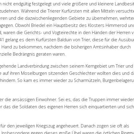
 nicht endgültig festgelegt und viele größere und kleinere Landbesi
zudehnen. Während die Trierer Kurfürsten mit allen Mitteln versucht
dieren und die dazwischenliegenden Gebiete zu übernehmen, wehrte
 dagegen. Obwohl Briedel ein Hauptbesitz des Klosters Himmerod un
nd, waren die Gerichts- und Vogteirechte in den Händen der Herren 
41 gelang es dem Kurfürsten Balduin von Trier, diese für die Ausübu
eine Hand zu bekommen, nachdem die bisherigen Amtsinhaber durch
nzielle Bedrängnis geraten waren.
rchgehende Landverbindung zwischen seinem Kerngebiet um Trier und
e auf ihren Moselburgen sitzenden Geschlechter wollten dies und d
hindern. So kam es immer wieder zu Scharmützeln, Burgenbelageru
er die ansässigen Einwohner. Sei es, das die Truppen immer wieder
 das die Soldaten des eigenen Herren sich einquartierten und sic
ür den jeweiligen Kriegszug angeheuert. Danach zogen sie oft als
 Insbesondere gegen dieses große Übel waren die örtlichen Ringm