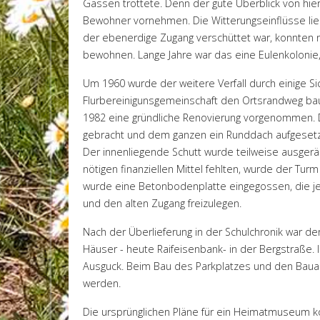
Gassen trottete. Denn der gute Überblick von hie
Bewohner vornehmen. Die Witterungseinflüsse ließe
der ebenerdige Zugang verschüttet war, konnten 
bewohnen. Lange Jahre war das eine Eulenkolonie
Um 1960 wurde der weitere Verfall durch einige
Flurbereinigunsgemeinschaft den Ortsrandweg bau
1982 eine gründliche Renovierung vorgenommen. D
gebracht und dem ganzen ein Runddach aufgesetz
Der innenliegende Schutt wurde teilweise ausgerä
nötigen finanziellen Mittel fehlten, wurde der Tu
wurde eine Betonbodenplatte eingegossen, die jed
und den alten Zugang freizulegen.
Nach der Überlieferung in der Schulchronik war d
Häuser - heute Raifeisenbank- in der Bergstraße
Ausguck. Beim Bau des Parkplatzes und den Bauarbe
werden.
Die ursprünglichen Pläne für ein Heimatmuseum k