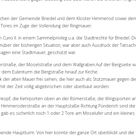
zwischen der Gemeinde Briedel und dem Kloster Himmerod sowie de
4. Tores im Zuge der Vollendung der Ringmauer.
n Cuno II. in einem Sammelprivileg u.a. die Stadtrechte für Briedel. D
über der bisherigen Situation, war aber auch Ausdruck der Tatsach
sagen eine Stadtmauer, geschützt war.
erstraße, der Moselstraße und dem Wallgraben.Auf der Bergseite w
 dem Eulenturm die Bergstraße hinauf zur Kirche.
k der alten Mauer frei sehen, die hier auch als Stützmauer gegen d
mit der Zeit völlig abgebrochen oder überbaut worden.
kopf, die Kehrporten oben an der Römerstaße, die Wirigsporten a
r Himmeroderstraße an der Hauptstaße Richtung Pünderich sind die 
gab es sicherlich noch 1 oder 2 Tore am Moselufer und ein kleine
ende Hauptturm. Von hier konnte der ganze Ort überblickt und die