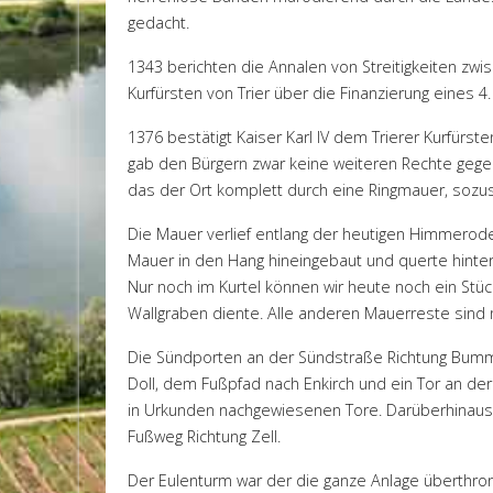
gedacht.
1343 berichten die Annalen von Streitigkeiten 
Kurfürsten von Trier über die Finanzierung eines 
1376 bestätigt Kaiser Karl IV dem Trierer Kurfürste
gab den Bürgern zwar keine weiteren Rechte gegen
das der Ort komplett durch eine Ringmauer, sozu
Die Mauer verlief entlang der heutigen Himmerod
Mauer in den Hang hineingebaut und querte hinter
Nur noch im Kurtel können wir heute noch ein Stüc
Wallgraben diente. Alle anderen Mauerreste sind 
Die Sündporten an der Sündstraße Richtung Bumm
Doll, dem Fußpfad nach Enkirch und ein Tor an de
in Urkunden nachgewiesenen Tore. Darüberhinaus 
Fußweg Richtung Zell.
Der Eulenturm war der die ganze Anlage überthron