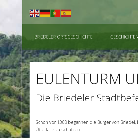
BRIEDELER ORTSGESCHICHTE
GESCHICHTE
EULENTURM U
Die Briedeler Stadtbef
Schon vor 1300 begannen die Bürger von Briedel, 
Überfälle zu schützen.