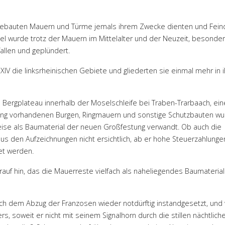
ufgebauten Mauern und Türme jemals ihrem Zwecke dienten und Fein
edel wurde trotz der Mauern im Mittelalter und der Neuzeit, besonde
allen und geplündert.
IV die linksrheinischen Gebiete und gliederten sie einmal mehr in i
Bergplateau innerhalb der Moselschleife bei Traben-Trarbaach, ein
bung vorhandenen Burgen, Ringmauern und sonstige Schutzbauten w
weise als Baumaterial der neuen Großfestung verwandt. Ob auch die
aus den Aufzeichnungen nicht ersichtlich, ab er hohe Steuerzahlung
et werden.
auf hin, das die Mauerreste vielfach als naheliegendes Baumaterial
 dem Abzug der Franzosen wieder notdürftig instandgesetzt, und
, soweit er nicht mit seinem Signalhorn durch die stillen nächtlich