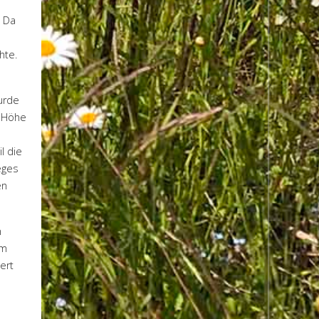
. Da
hte.
urde
l-Höhe
l die
eges
en
n
um
ert
m