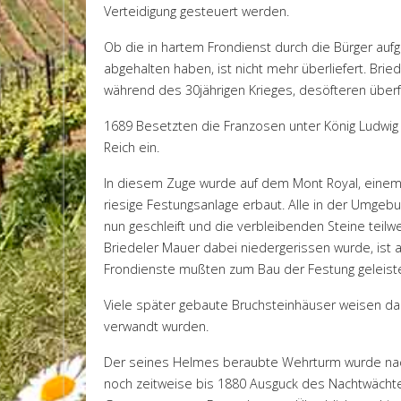
Verteidigung gesteuert werden.
Ob die in hartem Frondienst durch die Bürger a
abgehalten haben, ist nicht mehr überliefert. Bri
während des 30jährigen Krieges, desöfteren überf
1689 Besetzten die Franzosen unter König Ludwig X
Reich ein.
In diesem Zuge wurde auf dem Mont Royal, einem 
riesige Festungsanlage erbaut. Alle in der Umge
nun geschleift und die verbleibenden Steine teil
Briedeler Mauer dabei niedergerissen wurde, ist 
Frondienste mußten zum Bau der Festung geleist
Viele später gebaute Bruchsteinhäuser weisen dar
verwandt wurden.
Der seines Helmes beraubte Wehrturm wurde nach
noch zeitweise bis 1880 Ausguck des Nachtwächters