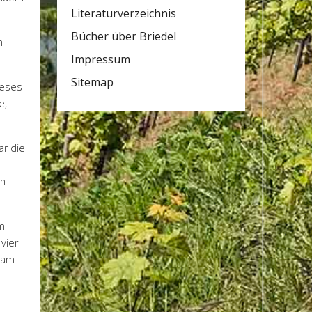
Literaturverzeichnis
Bücher über Briedel
m
Impressum
Sitemap
ieses
e,
ar die
en
m
vier
s am