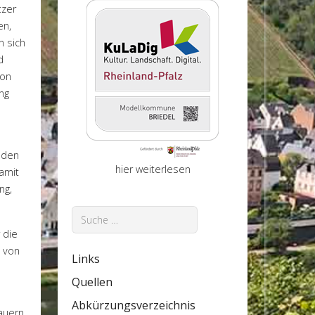
tzer
en,
n sich
d
von
ng
 den
hier weiterlesen
amit
ng,
Suchen
 die
h von
Links
Quellen
Abkürzungsverzeichnis
auern