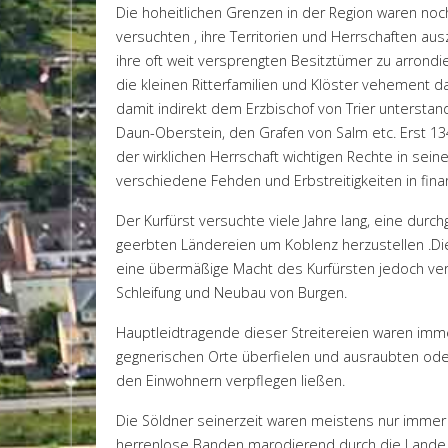
Die hoheitlichen Grenzen in der Region waren noch
versuchten , ihre Territorien und Herrschaften aus
ihre oft weit versprengten Besitztümer zu arron
die kleinen Ritterfamilien und Klöster vehement
damit indirekt dem Erzbischof von Trier untersta
Daun-Oberstein, den Grafen von Salm etc. Erst 13
der wirklichen Herrschaft wichtigen Rechte in s
verschiedene Fehden und Erbstreitigkeiten in fina
Der Kurfürst versuchte viele Jahre lang, eine du
geerbten Ländereien um Koblenz herzustellen .Di
eine übermäßige Macht des Kurfürsten jedoch ver
Schleifung und Neubau von Burgen.
Hauptleidtragende dieser Streitereien waren imm
gegnerischen Orte überfielen und ausraubten oder
den Einwohnern verpflegen ließen.
Die Söldner seinerzeit waren meistens nur immer f
herrenlose Banden marodierend durch die Lande.