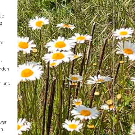
de
rs
hr
e
urden
en und
 war
en