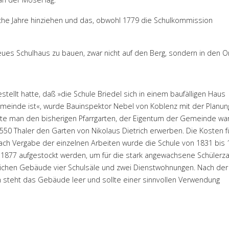
iche Jahre hinziehen und das, obwohl 1779 die Schulkommission
eues Schulhaus zu bauen, zwar nicht auf den Berg, sondern in den Or
llt hatte, daß »die Schule Briedel sich in einem baufälligen Haus
Gemeinde ist«, wurde Bauinspektor Nebel von Koblenz mit der Planun
hatte man den bisherigen Pfarrgarten, der Eigentum der Gemeinde war
550 Thaler den Garten von Nikolaus Dietrich erwerben. Die Kosten f
ach Vergabe der einzelnen Arbeiten wurde die Schule von 1831 bis
 1877 aufgestockt werden, um für die stark angewachsene Schülerza
tlichen Gebäude vier Schulsäle und zwei Dienstwohnungen. Nach der
steht das Gebäude leer und sollte einer sinnvollen Verwendung