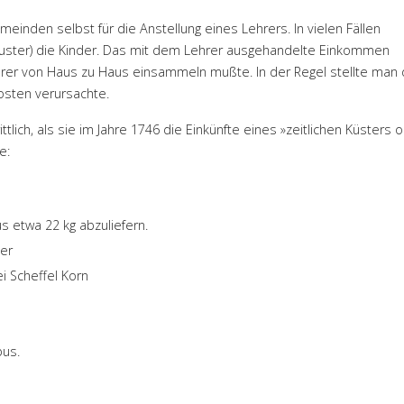
einden selbst für die Anstellung eines Lehrers. In vielen Fällen
huster) die Kinder. Das mit dem Lehrer ausgehandelte Einkommen
ehrer von Haus zu Haus einsammeln mußte. In der Regel stellte man
osten verursachte.
tlich, als sie im Jahre 1746 die Einkünfte eines »zeitlichen Küsters 
e:
s etwa 22 kg abzuliefern.
ter
i Scheffel Korn
bus.