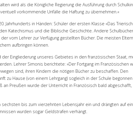
alten wird als die Königliche Regierung die Ausführung durch Schulki
r eventuell vorkommende Unfälle die Haftung zu übernehmen.«
0. Jahrhunderts in Händen: Schüler der ersten Klasse »Das Trierisc
den Katechismus und die Biblische Geschichte. Andere Schulbüche
 der vom Lehrer zur Verfügung gestellten Bücher. Die meisten Elter
chern aufbringen können.
 der Eingliederung unseres Gebietes in den französischen Staat, 
erden. Lehrer Simonis berichtete: »Der Fortgang im Französischen w
ewegen sind, ihren Kindern die nötigen Bücher zu beschaffen. Den
unft zu Hause (von einem Lehrgang) sogleich in der Schule begonnen .
n Preußen wurde der Unterricht in Französisch bald abgeschafft, 
om sechsten bis zum vierzehnten Lebensjahr ein und drängten auf ei
mnissen wurden sogar Geldstrafen verhängt.