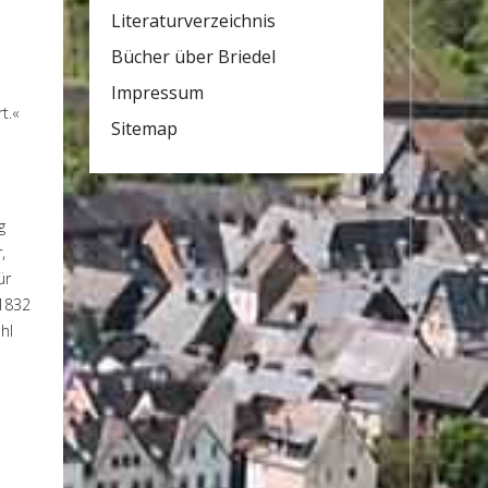
Literaturverzeichnis
Bücher über Briedel
Impressum
t.«
Sitemap
g
,
ür
 1832
hl