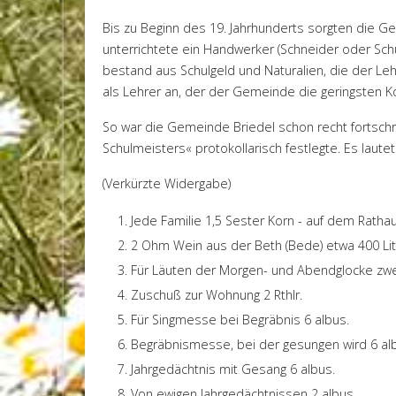
Bis zu Beginn des 19. Jahrhunderts sorgten die Gem
unterrichtete ein Handwerker (Schneider oder Sc
bestand aus Schulgeld und Naturalien, die der L
als Lehrer an, der der Gemeinde die geringsten K
So war die Gemeinde Briedel schon recht fortschrit
Schulmeisters« protokollarisch festlegte. Es lautet
(Verkürzte Widergabe)
Jede Familie 1,5 Sester Korn - auf dem Rathau
2 Ohm Wein aus der Beth (Bede) etwa 400 Li
Für Läuten der Morgen- und Abendglocke zwe
Zuschuß zur Wohnung 2 Rthlr.
Für Singmesse bei Begräbnis 6 albus.
Begräbnismesse, bei der gesungen wird 6 al
Jahrgedächtnis mit Gesang 6 albus.
Von ewigen Jahrgedächtnissen 2 albus.