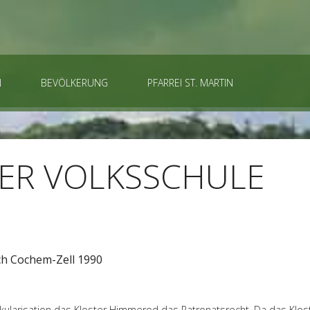
N
BEVÖLKERUNG
PFARREI ST. MARTIN
ER VOLKSSCHULE
uch Cochem-Zell 1990
Säkularisation das Kloster Himmerod das Patronatsrecht. Da das Klost