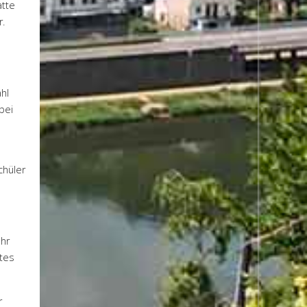
atte
r.
hl
bei
chüler
Uhr
htes
r