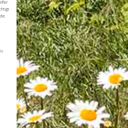
elfer
htigt.
de.
zu