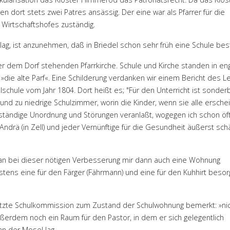
n dort stets zwei Patres ansässig. Der eine war als Pfarrer für die
 Wirtschaftshofes zuständig.
ag, ist anzunehmen, daß in Briedel schon sehr früh eine Schule bes
r dem Dorf stehenden Pfarrkirche. Schule und Kirche standen in e
 »die alte Parf«. Eine Schilderung verdanken wir einem Bericht des L
chule vom Jahr 1804. Dort heißt es; "Für den Unterricht ist sonder
und zu niedrige Schulzimmer, worin die Kinder, wenn sie alle ersche
ständige Unordnung und Störungen veranlaßt, wogegen ich schon öf
ndrä (in Zell) und jeder Vernünftige für die Gesundheit äußerst sch
an bei dieser nötigen Verbesserung mir dann auch eine Wohnung
ens eine für den Färger (Fährmann) und eine für den Kuhhirt besor
setzte Schulkommission zum Zustand der Schulwohnung bemerkt: »ni
erdem noch ein Raum für den Pastor, in dem er sich gelegentlich
an der Mosel lag.