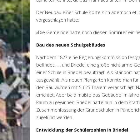
Der Neubau einer Schule sollte sich abernoch etl
vorgeschlagen hatte:
»Die Gemeinde hätte noch diesen Som
m
er ein n
Bau des neuen Schulgebäudes
Nachdem 1827 eine Regierungskommission festgeste
befindet . . . und Briedel eine große nicht arme 
einer Schule in Briedel beauftragt. Als Standort 
ausgewählt. Als neuen Pfarrgarten konnte man für 
den Bau wurden mit 5 625 Thalern veranschlagt. N
errichtet. Aber bald mußte das Gebäude im Jahre
Raum zu gewinnen. Briedel hatte nun in dem stat
Zusammenfassung der Grundschulen in Pünderich 
zugeführt werden.
Entwicklung der Schülerzahlen in Briedel