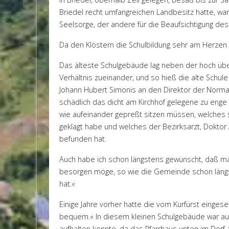
Briedel recht umfangreichen Landbesitz hatte, ware
Seelsorge, der andere für die Beaufsichtigung des
Da den Klöstern die Schulbildung sehr am Herzen l
Das älteste Schulgebäude lag neben der hoch übe
Verhältnis zueinander, und so hieß die alte Schule
Johann Hubert Simonis an den Direktor der Normals
schädlich das dicht am Kirchhof gelegene zu enge 
wie aufeinander gepreßt sitzen müssen, welches 
geklagt habe und welches der Bezirksarzt, Doktor A
befunden hat.
Auch habe ich schon längstens gewünscht, daß m
besorgen möge, so wie die Gemeinde schon längst
hat.«
Einige Jahre vorher hatte die vom Kurfürst einge
bequem.« In diesem kleinen Schulgebäude war auß
aufhalten konnte, da das Pfarrhaus unten im Dorf 