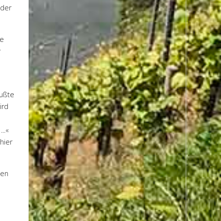
nder
he
r
n
mußte
ird
..«
hier
nen