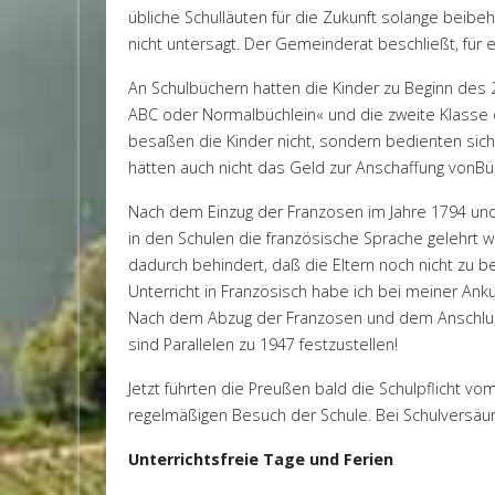
übliche Schulläuten für die Zukunft solange beibeh
nicht untersagt. Der Gemeinderat beschließt, fü
An Schulbüchern hatten die Kinder zu Beginn des 2
ABC oder Normalbüchlein« und die zweite Klasse 
besaßen die Kinder nicht, sondern bedienten sich
hätten auch nicht das Geld zur Anschaffung vonBü
Nach dem Einzug der Franzosen im Jahre 1794 und
in den Schulen die französische Sprache gelehrt w
dadurch behindert, daß die Eltern noch nicht zu b
Unterricht in Französisch habe ich bei meiner Ank
Nach dem Abzug der Franzosen und dem Anschluß a
sind Parallelen zu 1947 festzustellen!
Jetzt führten die Preußen bald die Schulpflicht v
regelmäßigen Besuch der Schule. Bei Schulversäu
Unterrichtsfreie Tage und Ferien