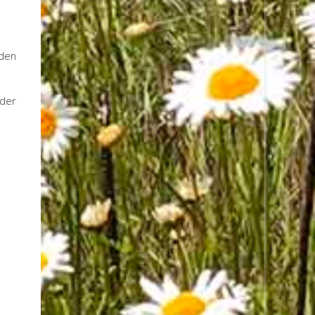
 den
oder