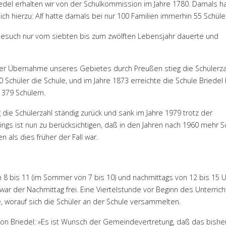
iedel erhalten wir von der Schulkommission im Jahre 1780. Damals h
ich hierzu: Alf hatte damals bei nur 100 Familien immerhin 55 Schüle
lbesuch nur vom siebten bis zum zwölften Lebensjahr dauerte und
r Übernahme unseres Gebietes durch Preußen stieg die Schülerza
 Schüler die Schule, und im Jahre 1873 erreichte die Schule Briedel 
 379 Schülern.
 die Schülerzahl ständig zurück und sank im Jahre 1979 trotz der
dings ist nun zu berücksichtigen, daß in den Jahren nach 1960 mehr S
als dies früher der Fall war.
n 8 bis 11 (im Sommer von 7 bis 10) und nachmittags von 12 bis 15 
ar der Nachmittag frei. Eine Viertelstunde vor Beginn des Unterric
e, worauf sich die Schüler an der Schule versammelten.
on Briedel: »Es ist Wunsch der Gemeindevertretung, daß das bishe