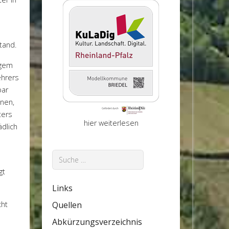
tand.
ngem
ehrers
bar
inen,
ters
hier weiterlesen
ädlich
Suchen
gt
Links
cht
Quellen
Abkürzungsverzeichnis