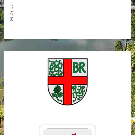
1)
2)
3)
...